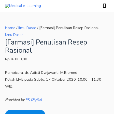
Skip
Mai
to
Men
[Farmasi]
content
Penulisan
Home
/
Ilmu Dasar
/ [Farmasi] Penulisan Resep Rasional
Resep
Ilmu Dasar
Rasional
[Farmasi] Penulisan Resep
quantity
Rasional
Rp
36.000,00
Pembicara: dr. Adisti Dwijayanti, M.Biomed
Kuliah LIVE pada Sabtu, 17 Oktober 2020; 10.00 – 11.30
WIB.
Provided by
FK Digital