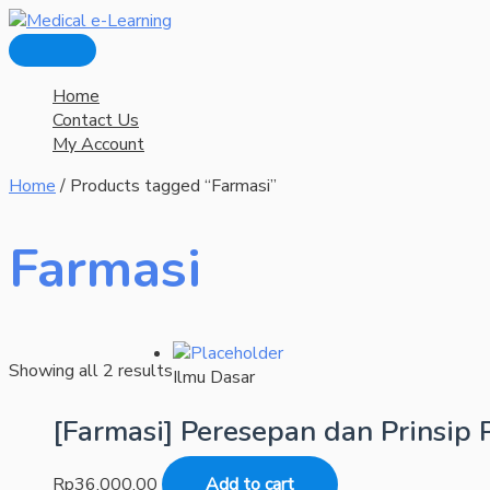
Main
Skip
Menu
to
content
Home
Contact Us
My Account
Home
/ Products tagged “Farmasi”
Farmasi
Showing all 2 results
Ilmu Dasar
[Farmasi] Peresepan dan Prinsip
Rp
36.000,00
Add to cart