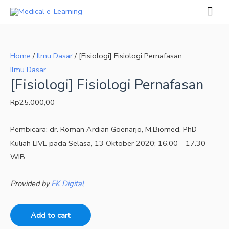
Skip
Mai
to
Men
[Fisiologi]
content
Fisiologi
Home
/
Ilmu Dasar
/ [Fisiologi] Fisiologi Pernafasan
Pernafasan
Ilmu Dasar
quantity
[Fisiologi] Fisiologi Pernafasan
Rp
25.000,00
Pembicara: dr. Roman Ardian Goenarjo, M.Biomed, PhD
Kuliah LIVE pada Selasa, 13 Oktober 2020; 16.00 – 17.30
WIB.
Provided by
FK Digital
Add to cart