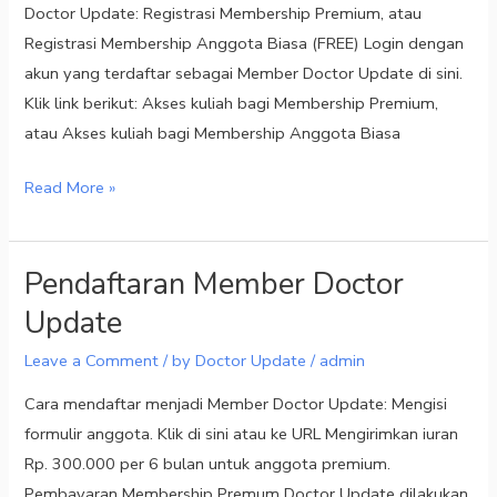
Doctor Update: Registrasi Membership Premium, atau
Registrasi Membership Anggota Biasa (FREE) Login dengan
akun yang terdaftar sebagai Member Doctor Update di sini.
Klik link berikut: Akses kuliah bagi Membership Premium,
atau Akses kuliah bagi Membership Anggota Biasa
Read More »
Pendaftaran Member Doctor
Pendaftaran
Member
Update
Doctor
Leave a Comment
/
by Doctor Update
/
admin
Update
Cara mendaftar menjadi Member Doctor Update: Mengisi
formulir anggota. Klik di sini atau ke URL Mengirimkan iuran
Rp. 300.000 per 6 bulan untuk anggota premium.
Pembayaran Membership Premum Doctor Update dilakukan