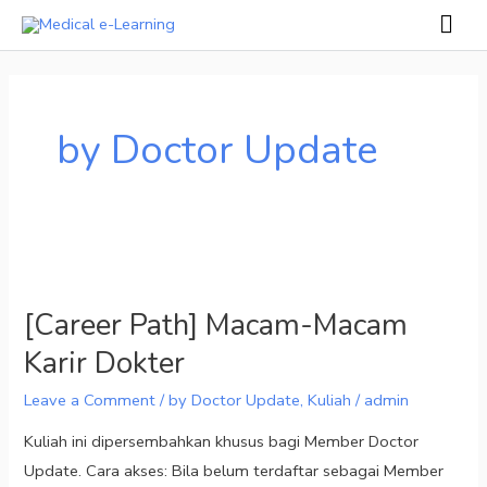
Skip
Mai
to
Men
content
by Doctor Update
[Career
Path]
[Career Path] Macam-Macam
Macam-
Karir Dokter
Macam
Karir
Leave a Comment
/
by Doctor Update
,
Kuliah
/
admin
Dokter
Kuliah ini dipersembahkan khusus bagi Member Doctor
Update. Cara akses: Bila belum terdaftar sebagai Member