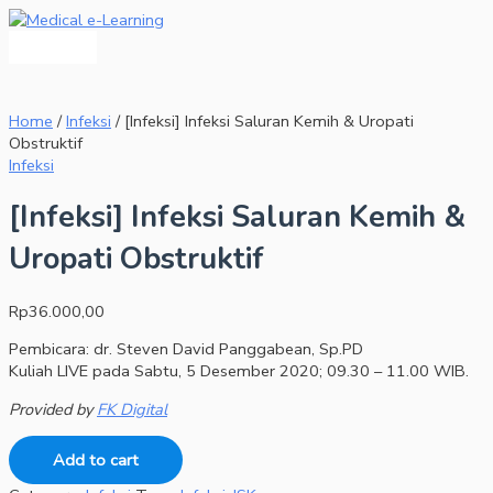
Main
Skip
[Infeksi]
Menu
to
Infeksi
content
Saluran
Kemih
&
Uropati
Home
/
Infeksi
/ [Infeksi] Infeksi Saluran Kemih & Uropati
Obstruktif
Obstruktif
quantity
Infeksi
[Infeksi] Infeksi Saluran Kemih &
Uropati Obstruktif
Rp
36.000,00
Pembicara: dr. Steven David Panggabean, Sp.PD
Kuliah LIVE pada Sabtu, 5 Desember 2020; 09.30 – 11.00 WIB.
Provided by
FK Digital
Add to cart