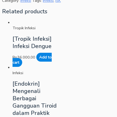
Category:
Infeksi
Tags:
Infeksi
,
ISK
Related products
Tropik Infeksi
[Tropik Infeksi]
Infeksi Dengue
Rp
36.000,00
Add to
cart
Infeksi
[Endokrin]
Mengenali
Berbagai
Gangguan Tiroid
dalam Praktik