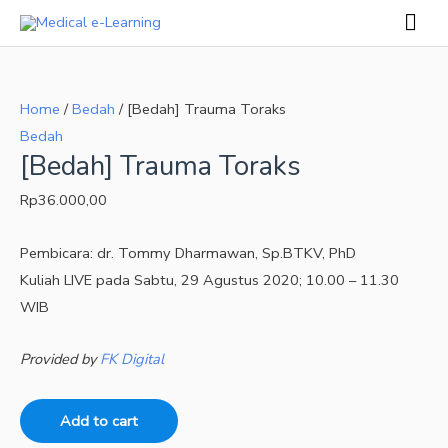
Skip
Mai
to
Men
[Bedah]
content
Trauma
Home
/
Bedah
/ [Bedah] Trauma Toraks
Toraks
Bedah
quantity
[Bedah] Trauma Toraks
Rp
36.000,00
Pembicara: dr. Tommy Dharmawan, Sp.BTKV, PhD
Kuliah LIVE pada Sabtu, 29 Agustus 2020; 10.00 – 11.30
WIB
Provided by
FK Digital
Add to cart