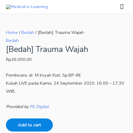
Skip
Mai
to
Men
[Bedah]
content
Trauma
Home
/
Bedah
/ [Bedah] Trauma Wajah
Wajah
Bedah
quantity
[Bedah] Trauma Wajah
Rp
36.000,00
Pembicara: dr. M Irsyah Kiat, Sp.BP-RE
Kuliah LIVE pada Kamis, 24 September 2020; 16.00 – 17.30
WIB.
Provided by
FK Digital
Add to cart