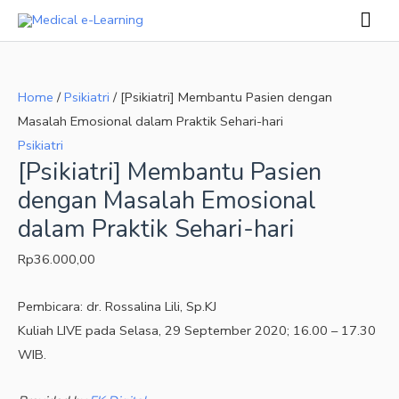
Skip
Mai
to
Men
[Psikiatri]
content
Membantu
Home
/
Psikiatri
/ [Psikiatri] Membantu Pasien dengan
Pasien
Masalah Emosional dalam Praktik Sehari-hari
dengan
Psikiatri
Masalah
[Psikiatri] Membantu Pasien
Emosional
dengan Masalah Emosional
dalam
dalam Praktik Sehari-hari
Praktik
Sehari-
Rp
36.000,00
hari
quantity
Pembicara: dr. Rossalina Lili, Sp.KJ
Kuliah LIVE pada Selasa, 29 September 2020; 16.00 – 17.30
WIB.