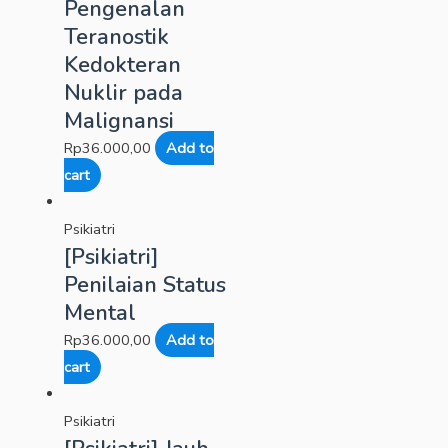
Pengenalan
Teranostik
Kedokteran
Nuklir pada
Malignansi
Rp
36.000,00
Add to
cart
Psikiatri
[Psikiatri]
Penilaian Status
Mental
Rp
36.000,00
Add to
cart
Psikiatri