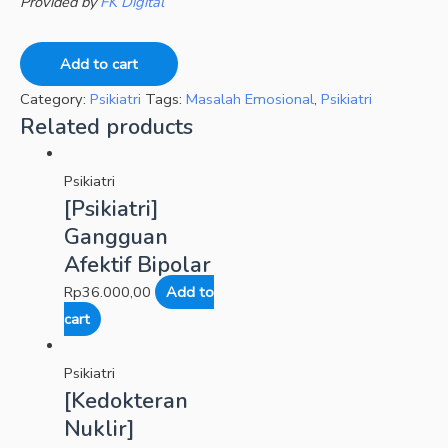
Provided by
FK Digital
Add to cart
Category:
Psikiatri
Tags:
Masalah Emosional
,
Psikiatri
Related products
Psikiatri
[Psikiatri]
Gangguan
Afektif Bipolar
Rp
36.000,00
Add to
cart
Psikiatri
[Kedokteran
Nuklir]