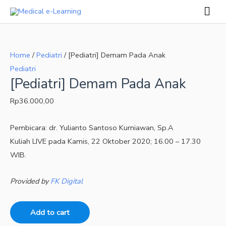
Skip
Mai
to
Men
[Pediatri]
content
Demam
Home
/
Pediatri
/ [Pediatri] Demam Pada Anak
Pada
Pediatri
Anak
[Pediatri] Demam Pada Anak
quantity
Rp
36.000,00
Pembicara: dr. Yulianto Santoso Kurniawan, Sp.A
Kuliah LIVE pada Kamis, 22 Oktober 2020; 16.00 – 17.30
WIB.
Provided by
FK Digital
Add to cart