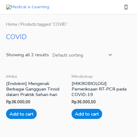
Skip
Mai
to
Men
content
Home
/ Products tagged “COVID”
COVID
Showing all 2 results
Infeksi
Mikrobiologi
[Endokrin] Mengenali
[MIKROBIOLOGI]
Berbagai Gangguan Tiroid
Pemeriksaan RT-PCR pada
dalam Praktik Sehari-hari
COVID-19
Rp
36.000,00
Rp
36.000,00
Add to cart
Add to cart