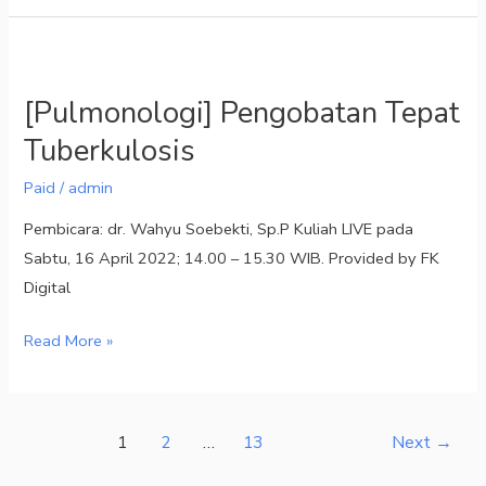
[Pulmonologi]
Pengobatan
[Pulmonologi] Pengobatan Tepat
Tepat
Tuberkulosis
Tuberkulosis
Paid
/
admin
Pembicara: dr. Wahyu Soebekti, Sp.P Kuliah LIVE pada
Sabtu, 16 April 2022; 14.00 – 15.30 WIB. Provided by FK
Digital
Read More »
1
2
…
13
Next
→