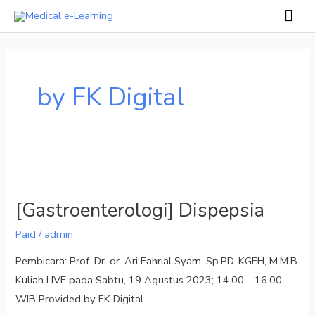
Skip
Mai
to
Men
Post
content
pagination
by FK Digital
[Gastroenterologi]
Dispepsia
[Gastroenterologi] Dispepsia
Paid
/
admin
Pembicara: Prof. Dr. dr. Ari Fahrial Syam, Sp.PD-KGEH, M.M.B
Kuliah LIVE pada Sabtu, 19 Agustus 2023; 14.00 – 16.00
WIB Provided by FK Digital