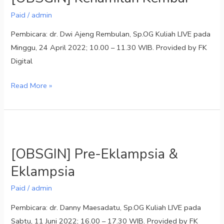
Paid
/
admin
Pembicara: dr. Dwi Ajeng Rembulan, Sp.OG Kuliah LIVE pada
Minggu, 24 April 2022; 10.00 – 11.30 WIB. Provided by FK
Digital
Read More »
[OBSGIN]
Pre-
[OBSGIN] Pre-Eklampsia &
Eklampsia
Eklampsia
&
Eklampsia
Paid
/
admin
Pembicara: dr. Danny Maesadatu, Sp.OG Kuliah LIVE pada
Sabtu, 11 Juni 2022; 16.00 – 17.30 WIB. Provided by FK