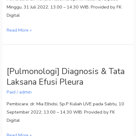
Minggu, 31 Juli 2022; 13.00 – 14.30 WIB. Provided by FK
Digital
Read More »
[Pulmonologi]
Diagnosis
[Pulmonologi] Diagnosis & Tata
&
Laksana Efusi Pleura
Tata
Laksana
Paid
/
admin
Efusi
Pembicara: dr. Mia Elhidsi, Sp.P Kuliah LIVE pada Sabtu, 10
Pleura
September 2022; 13.00 – 14.30 WIB. Provided by FK
Digital
Read More »