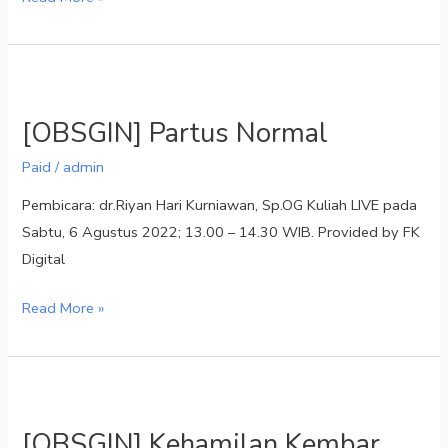
[OBSGIN]
Partus
[OBSGIN] Partus Normal
Normal
Paid
/
admin
Pembicara: dr.Riyan Hari Kurniawan, Sp.OG Kuliah LIVE pada
Sabtu, 6 Agustus 2022; 13.00 – 14.30 WIB. Provided by FK
Digital
Read More »
[OBSGIN]
Kehamilan
[OBSGIN] Kehamilan Kembar
Kembar