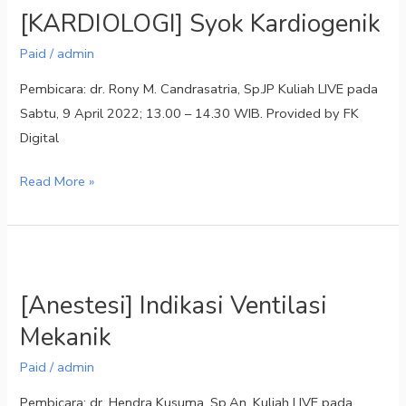
[KARDIOLOGI] Syok Kardiogenik
Kardiogenik
Paid
/
admin
Pembicara: dr. Rony M. Candrasatria, Sp.JP Kuliah LIVE pada
Sabtu, 9 April 2022; 13.00 – 14.30 WIB. Provided by FK
Digital
Read More »
[Anestesi]
Indikasi
[Anestesi] Indikasi Ventilasi
Ventilasi
Mekanik
Mekanik
Paid
/
admin
Pembicara: dr. Hendra Kusuma, Sp.An. Kuliah LIVE pada