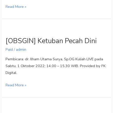
Read More »
[OBSGIN]
Ketuban
[OBSGIN] Ketuban Pecah Dini
Pecah
Dini
Paid
/
admin
Pembicara: dr. Ilham Utama Surya, Sp.OG Kuliah LIVE pada
Sabtu, 1 Oktober 2022; 14.00 – 15.30 WIB. Provided by FK
Digital
Read More »
[KARDIOLOGI]
Syok