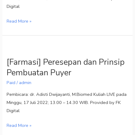
Digital
Read More »
[Farmasi]
Peresepan
[Farmasi] Peresepan dan Prinsip
dan
Pembuatan Puyer
Prinsip
Pembuatan
Paid
/
admin
Puyer
Pembicara: dr. Adisti Dwijayanti, M.Biomed Kuliah LIVE pada
Minggu, 17 Juli 2022; 13.00 – 14.30 WIB. Provided by FK
Digital
Read More »